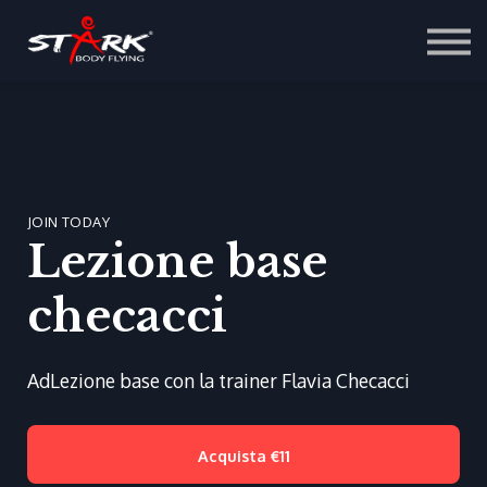
Corsi di Formazione
Tutorial
Scopri di più
Login
Registrati
JOIN TODAY
Lezione base
checacci
AdLezione base con la trainer Flavia Checacci
Acquista
€11